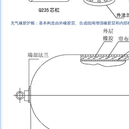
充气橡胶护舷
：基本构造由外橡胶层、合成线绳增强橡胶层和内部