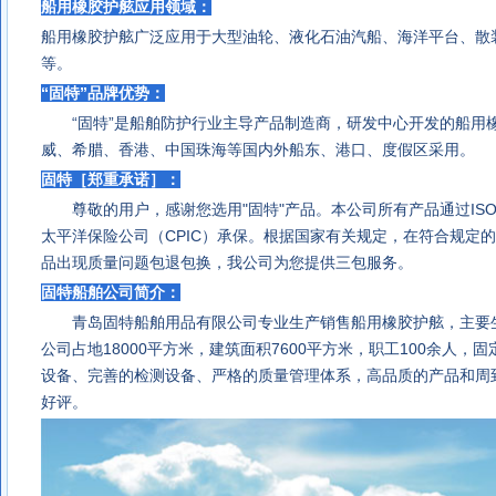
船用橡胶护舷应用领域：
船用橡胶护舷
广泛应用于大型油轮、液化石油汽船、海洋平台、散
等。
“固特”品牌优势：
“固特”是船舶防护行业主导产品制造商，研发中心开发的船用
威、希腊、香港、中国珠海等国内外船东、港口、度假区采用。
固特［郑重承诺］：
尊敬的用户，感谢您选用"固特"产品。本公司所有产品通过ISO90
太平洋保险公司（CPIC）承保。根据国家有关规定，在符合规定
品出现质量问题包退包换，我公司为您提供
三包服务。
固特船舶公司简介：
青岛固特船舶用品有限公司
专业生产销售船用橡胶护舷，主要
公司占地18000平方米，建筑面积7600平方米，职工100余人，
设备、完善的检测设备、严格的质量管理体系，高品质的产品和周
好评。