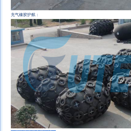
充气橡胶护舷：