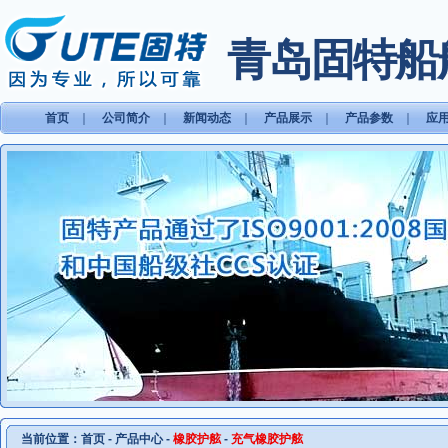
青岛固特船
首页
｜
公司简介
｜
新闻动态
｜
产品展示
｜
产品参数
｜
应
当前位置：
首页
-
产品中心
-
橡胶护舷
-
充气橡胶护舷