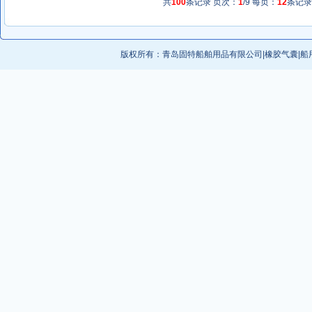
共
100
条记录 页次：
1
/9 每页：
12
条记
版权所有：
青岛固特船舶用品有限公司
|
橡胶气囊
|
船