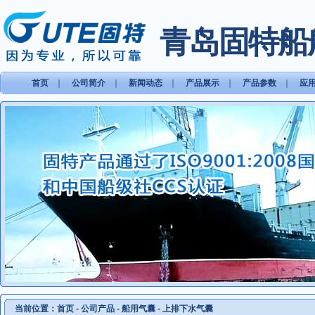
青岛固特船
首页
｜
公司简介
｜
新闻动态
｜
产品展示
｜
产品参数
｜
应
当前位置：
首页
-
公司产品
-
船用气囊
-
上排下水气囊