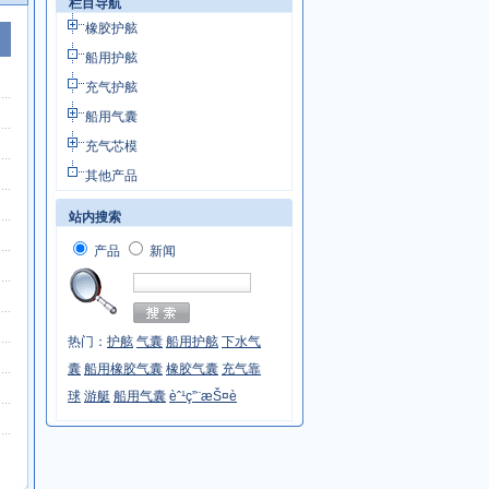
栏目导航
橡胶护舷
船用护舷
充气护舷
船用气囊
充气芯模
其他产品
站内搜索
产品
新闻
热门：
护舷
气囊
船用护舷
下水气
囊
船用橡胶气囊
橡胶气囊
充气靠
球
游艇
船用气囊
èˆ¹ç”¨æŠ¤è