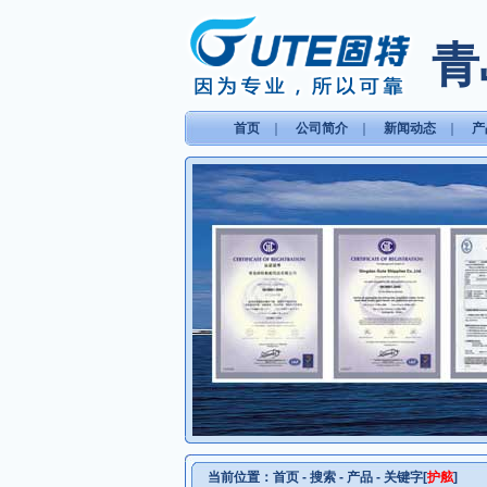
青
首页
｜
公司简介
｜
新闻动态
｜
产
当前位置：
首页
- 搜索 - 产品 - 关键字[
护舷
]