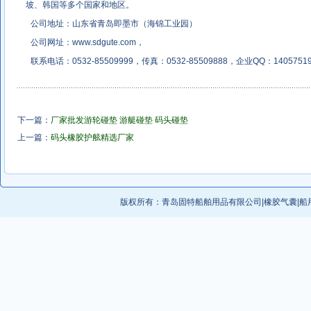
坡、韩国等多个国家和地区。
公司地址：山东省青岛即墨市（海锦工业园）
公司网址：
www.sdgute.com
，
联系电话：0532-85509999，传真：0532-85509888，企业QQ：14057519
下一篇：
厂家批发游轮碰垫 游艇碰垫 码头碰垫
上一篇：
码头橡胶护舷精选厂家
版权所有：
青岛固特船舶用品有限公司
|
橡胶气囊
|
船