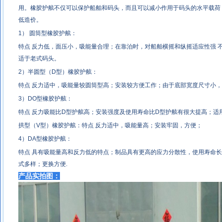
用。橡胶护舷不仅可以保护船舶和码头，而且可以减小作用于码头的水平载荷
低造价。
1） 圆筒型橡胶护舷：
特点 反力低，面压小，吸能量合理；在靠泊时，对船舶横摇和纵摇适应性强 
适于老式码头。
2）半圆型（D型）橡胶护舷：
特点 反力适中，吸能量较圆筒型高；安装较方便工作；由于底部宽度尺寸小
3）DO型橡胶护舷：
特点 反力吸能比D型护舷高；安装强度及使用寿命比D型护舷有很大提高；适
拱型（V型）橡胶护舷：特点 反力适中，吸能量高；安装牢固，方便；
4）DA型橡胶护舷：
特点 具有吸能量高和反力低的特点；制品具有更高的应力分散性，使用寿命
式多样；更换方便.
产品实拍图：