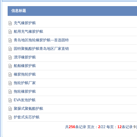
信息标题
充气橡胶护舷
船用充气橡胶护舷
青岛地区拖轮橡胶护舷---首选固特
固特聚氨酯护舷青岛地区厂家直销
漂浮橡胶护舷
船舶橡胶护舷
橡胶拖轮护舷
拖轮护舷厂家
拖轮橡胶护舷
EVA发泡护舷
聚脲式聚氨酯护舷
护套式实芯护舷
共
256
条记录 页次：
2
/22 每页：
12
条记录
9