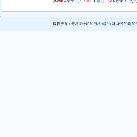
共
250
条记录 页次：
10
/21 每页：
12
条记录
9
3
[
6
][
7
版权所有：
青岛固特船舶用品有限公司
|
橡胶气囊
|
船