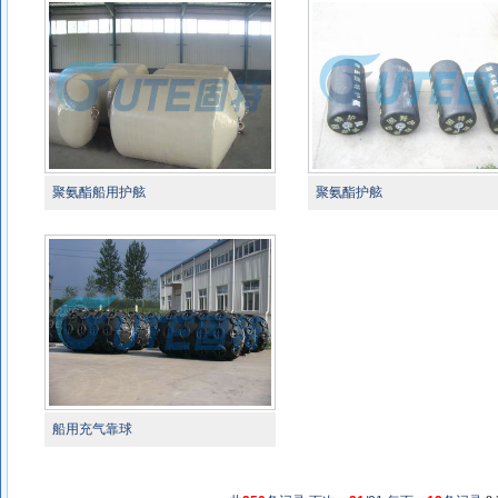
聚氨酯船用护舷
聚氨酯护舷
船用充气靠球