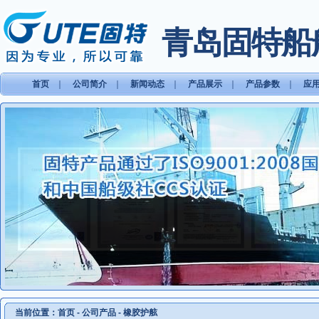
青岛固特船
首页
｜
公司简介
｜
新闻动态
｜
产品展示
｜
产品参数
｜
应
当前位置：
首页
-
公司产品
-
橡胶护舷