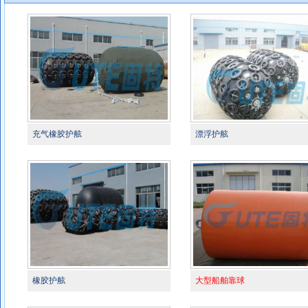
充气橡胶护舷
漂浮护舷
橡胶护舷
大型船舶靠球