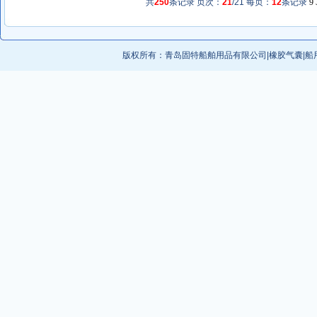
共
250
条记录 页次：
21
/21 每页：
12
条记录
9
版权所有：
青岛固特船舶用品有限公司
|
橡胶气囊
|
船