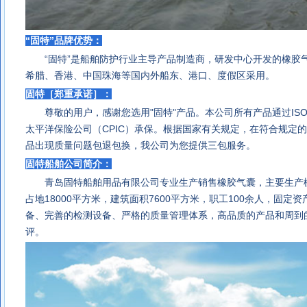
“固特”品牌优势：
“固特”是船舶防护行业主导产品制造商，研发中心开发的
橡胶
希腊、香港、中国珠海等国内外船东、港口、度假区采用。
固特［郑重承诺］：
尊敬的用户，感谢您选用"固特"产品。本公司所有产品通过ISO90
太平洋保险公司（CPIC）承保。根据国家有关规定，在符合规定
品出现质量问题包退包换，我公司为您提供
三包服务。
固特船舶公司简介：
青岛固特船舶用品有限公司
专业生产销售
橡胶气囊
，主要生产
占地18000平方米，建筑面积7600平方米，职工100余人，固定
备、完善的检测设备、严格的质量管理体系，高品质的产品和周到
评。