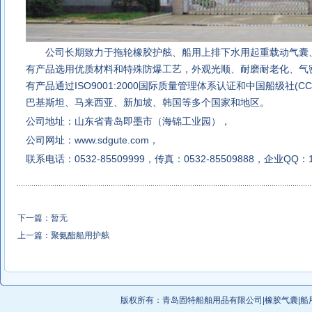
公司长期致力于
拖轮橡胶护舷
、船用上排下水用起重载动气囊
有产品选用优质材料和特殊防爆工艺，外观光顺、耐磨耐老化、气
有产品通过ISO9001:2000国际质量管理体系认证和中国船级社(
巴基斯坦、马来西亚、
新加坡、韩国等多个国家和地区。
公司地址：山东省青岛即墨市（海锦工业园），
公司网址：
www.sdgute.com
，
联系电话：0532-85509999，传真：0532-85509888，企业QQ：1
下一篇：暂无
上一篇：
聚氨酯船用护舷
版权所有：
青岛固特船舶用品有限公司
|
橡胶气囊
|
船