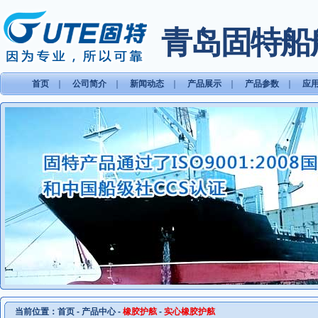
青岛固特船
首页
｜
公司简介
｜
新闻动态
｜
产品展示
｜
产品参数
｜
应
当前位置：
首页
-
产品中心
-
橡胶护舷
-
实心橡胶护舷