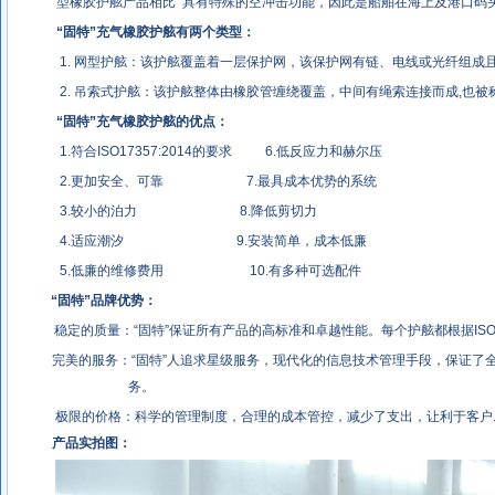
型橡胶护舷产品相比 具有特殊的空冲击功能，因此是船舶在海上及港口码
“
固特
”
充气橡胶护舷有两个类型：
1. 网型护舷：该护舷覆盖着一层保护网，该保护网有链、电线或光纤组
2. 吊索式护舷：该护舷整体由橡胶管缠绕覆盖，中间有绳索连接而成,也被
“固特”充气橡胶护舷的优点：
1.符合ISO17357:2014的要求 6.低反应力和赫尔压
2.更加安全、可靠 7.最具成本优势的系统
3.较小的泊力 8.降低剪切力
4.适应潮汐 9.安装简单，成本低廉
5.低廉的维修费用 10.有多种可选配件
“固特”品牌优势：
稳定的质量：“固特”保证所有产品的高标准和卓越性能。每个护舷都根据ISO17
完美的服务：“固特”人追求星级服务，现代化的信息技术管理手段，保证了
务。
极限的价格：科学的管理制度，合理的成本管控，减少了支出，让利于客户
产品实拍图：