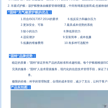
2. 吊索式护舷：该护舷整体由橡胶管缠绕覆盖，中间有绳索连接而成,也被称做
“固特”充气橡胶护舷的优点：
1.符合ISO17357:2014的要求 6.低反应力和赫尔压力
2.更加安全、可靠 7.最具成本优势的系统
3.较小的泊力 8.降低剪切力
4.适应潮汐 9.安装简单，成本低廉
5.低廉的维修费用 10.有多种可选配件
“固特”品牌优势：
稳定的质量：“固特”保证所有产品的高标准和卓越性能。每个护舷都根据ISO17
完美的服务：“固特”人追求星级服务，现代化的信息技术管理手段，保证了
务。
极限的价格：科学的管理制度，合理的成本管控，减少了支出，让利于客户
产品实拍图：