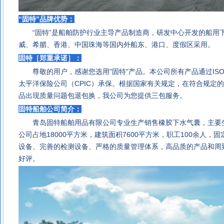
“固特”品牌优势：
“固特”是船舶防护行业主导产品制造商，研发中心开发的
船用
威、希腊、香港、中国珠海等国内外船东、港口、度假区采用。
固特［郑重承诺］：
尊敬的用户，感谢您选用"固特"产品。本公司所有产品通过ISO90
太平洋保险公司（CPIC）承保。根据国家有关规定，在符合规定
品出现质量问题包退包换，我公司为您提供
三包服务。
固特船舶公司简介：
青岛固特船舶用品有限公司
专业生产销售
橡胶下水气囊
，主要
公司占地18000平方米，建筑面积7600平方米，职工100余人，
设备、完善的检测设备、严格的质量管理体系，高品质的产品和周
好评。