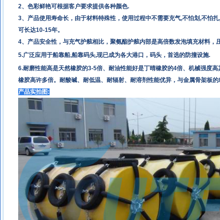
2、色彩鲜艳可根据客户要求提供各种颜色.
3、产品使用寿命长，由于材料特殊性，使用过程中不需要充气,不怕划,不怕扎
可长达10-15年。
4
、产品安全性，与充气护舷相比，聚氨酯护舷内部是高倍数发泡填充材料，
5.
广泛应用于船靠船
,
船靠码头
,
现已成为各大港口，码头，首选的防撞设施.
6.耐磨性能高是天然橡胶的3-5倍、耐油性能好是丁晴橡胶的4倍、机械强度
橡胶高许多倍。耐酸碱、耐低温、耐辐射、耐溶剂性能优异，与金属骨架板的
产品实拍图: