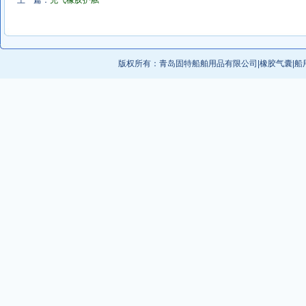
上一篇：
充气橡胶护舷
版权所有：
青岛固特船舶用品有限公司
|
橡胶气囊
|
船