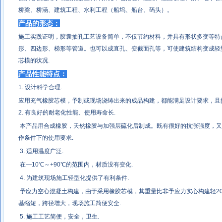
桥梁、桥涵、建筑工程、水利工程（船坞、船台、码头）。
产品的形态：
施工实践证明，胶囊抽孔工艺设备简单，不仅节约材料，并具有形状多变等特
形、四边形、梯形等管道。也可以成直孔、变截面孔等，可使建筑结构变成轻
芯模的状况
.
产品性能特点：
1.
设计科学合理
.
应用充气橡胶芯模，予制或现场浇铸出来的成品构建，都能满足设计要求，且
2. 有良好的耐老化性能、使用寿命长.
本产品用合成橡胶，天然橡胶与加强层硫化后制成。既有很好的抗涨强度，又
作条件下的使用要求.
3. 适用温度广泛.
在—10℃～+90℃的范围内，材质没有变化.
4. 为建筑现场施工轻型化提供了有利条件.
予应力空心混凝土构建，由于采用橡胶芯模，其重量比非予应力实心构建轻20
基缩短，跨径增大，现场施工简便安全.
5. 施工工艺简便，安全，卫生.