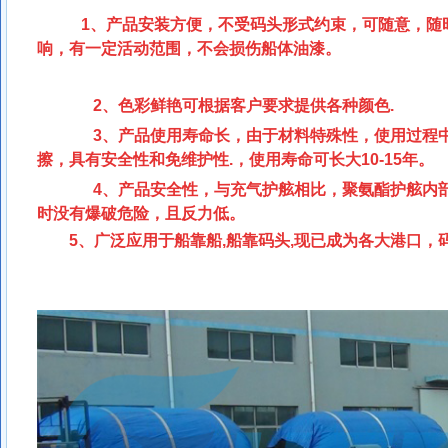
1
、产品安装方便，不受码头形式约束，可随意，随
响，有一定活动范围，不会损伤船体油漆。
2
、色彩鲜艳可根据客户要求提供各种颜色.
3
、
产品使用寿命长，由于材料特殊性，使用过程
擦，具有安全性和免维护性
.
，
使用寿命可长大
10-15年。
4
、产品安全性，与充气护舷相比，聚氨酯护舷内
时没有爆破危险，且反力低。
5
、广泛应用于船靠船
,
船靠码头
,
现已成为各大港口，