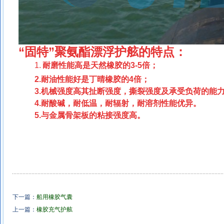
“固特”聚氨酯漂浮护舷的特点：
1.
耐磨性能高是天然橡胶的
3-5
倍；
2.耐油性能好是丁晴橡胶的4倍；
3.机械强度高其扯断强度，撕裂强度及承受负荷的能力
4.耐酸碱，耐低温，耐辐射，耐溶剂性能优异。
5.与金属骨架板的粘接强度高。
下一篇：
船用橡胶气囊
上一篇：
橡胶充气护舷