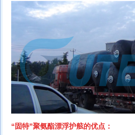
“固特”聚氨酯漂浮护舷的优点：