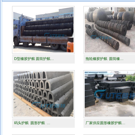
D型橡胶护舷 圆筒护舷…
拖轮橡胶护舷 圆筒橡…
码头护舷 圆形护舷 …
厂家供应圆形橡胶护舷…