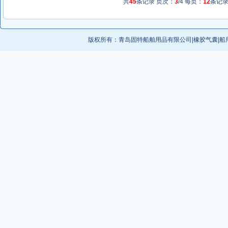
共
45
条记录 页次：
3
/4 每页：
12
条记
版权所有：
青岛固特船舶用品有限公司
|
橡胶气囊
|
船