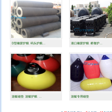
D型橡胶护舷 码头护舷…
港口橡胶护舷 桥墩护…
游艇碰垫 游艇护舷 …
游艇专用碰垫