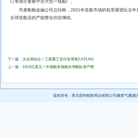
订单潮主要集中在大型一线船厂。
丹麦船舶金融公司总结称，2021年造船市场的前景展望比去
全球造船业的产能整合仍在继续。
下一篇：
文在寅站台！三星重工交付全球第2大FLNG
上一篇：
1910亿美元！中国船东领跑全球船队资产榜
版权所有：
青岛固特船舶用品有限公司
|
橡胶气囊
|
船