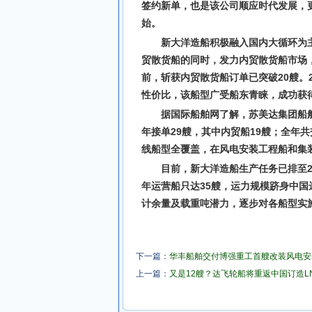
签约新单，也是该公司顺应时代发展，
始。
新大洋造船积极融入国内大循环为
贸散货船的同时，发力内贸散货船市场，成
前，斩获内贸散货船订单已突破20艘。2
性价比，该船型广受船东青睐，成功获
据国际船舶网了解，苏美达集团船舶
年接单29艘，其中内贸船19艘；全年
线船型全覆盖，在风电安装工程船和集
目前，新大洋造船生产任务已排至2
年运营船只达35艘，运力规模跻身中
计余量及载重吨潜力，逐步对各船型实
下一篇：
华丰船舶交付博强重工首艘改装风电安
上一篇：
又是12艘？达飞轮船将重返中国订造L