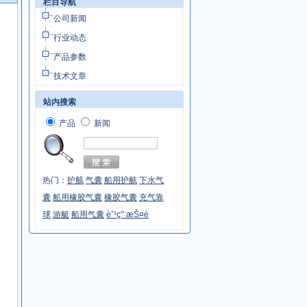
栏目导航
公司新闻
行业动态
产品参数
技术文章
站内搜索
产品
新闻
热门：
护舷
气囊
船用护舷
下水气
囊
船用橡胶气囊
橡胶气囊
充气靠
球
游艇
船用气囊
èˆ¹ç”¨æŠ¤è