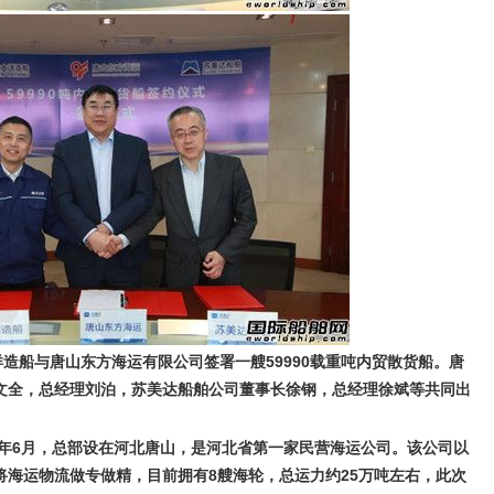
洋造船与唐山东方海运有限公司签署一艘59990载重吨内贸散货船。唐
文全，总经理刘泊，苏美达船舶公司董事长徐钢，总经理徐斌等共同出
7年6月，总部设在河北唐山，是河北省第一家民营海运公司。该公司以
将海运物流做专做精，目前拥有8艘海轮，总运力约25万吨左右，此次