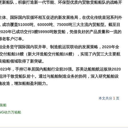
更新船队，积极打造新一代节能、环保型优质内贸散货船船队的战略开
主体、国际国内双循环相互促进的新发展格局，在优化传统皇冠系列外
功覆盖51000吨、60000吨、75000吨三大主流内贸船型。截至目
020年已成功交付3艘59990吨散货船，凭借良好的产品质量和一流的
得老客户订单。
业务坚守国际国内双并举、制造航运双联动的发展策略，2020年全
共交付船舶18艘（新大洋造船交付船舶16艘），实现了内贸三大主要航
装箱船领域取得了新突破。
023年，手持订单居国内船舶行业前20强。苏美达船舶航运板块2020
国远洋干散货船队前十。通过与船舶制造业务的协同，深入研究船舶设
施改造，增加船舶盈利能力。
本文共分
1
页
装船
NG动力万箱船