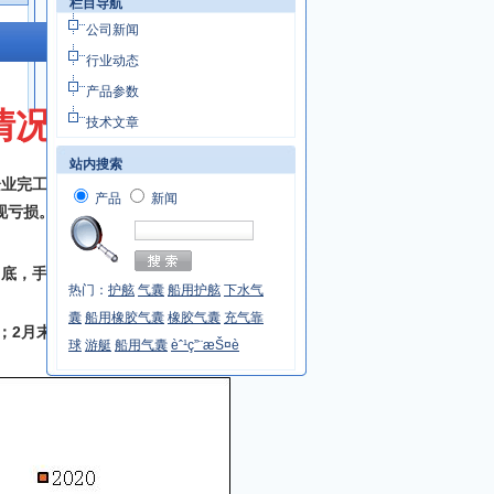
栏目导航
公司新闻
行业动态
产品参数
情况
技术文章
站内搜索
企业完工量和新承接订单量同比增
产品
新闻
现亏损。
月底，手持船舶订单7051万载重
热门：
护舷
气囊
船用护舷
下水气
囊
船用橡胶气囊
橡胶气囊
充气靠
；2月末手持出口船订单6226万载
球
游艇
船用气囊
èˆ¹ç”¨æŠ¤è