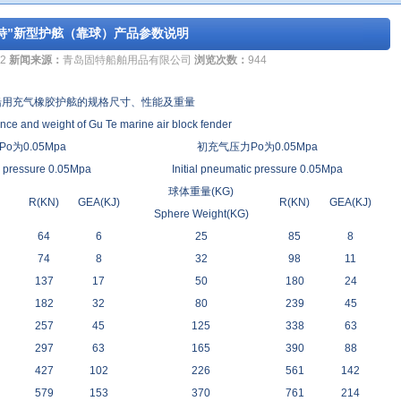
特”新型护舷（靠球）产品参数说明
12
新闻来源：
青岛固特船舶用品有限公司
浏览次数：
944
船用充气橡胶护舷的规格尺寸、性能及重量
nce and weight of Gu Te marine air block fender
o为0.05Mpa
初充气压力Po为0.05Mpa
ic pressure 0.05Mpa
Initial pneumatic pressure 0.05Mpa
球体重量(KG)
R(KN)
GEA(KJ)
R(KN)
GEA(KJ)
Sphere Weight(KG)
64
6
25
85
8
74
8
32
98
11
137
17
50
180
24
182
32
80
239
45
257
45
125
338
63
297
63
165
390
88
427
102
226
561
142
579
153
370
761
214