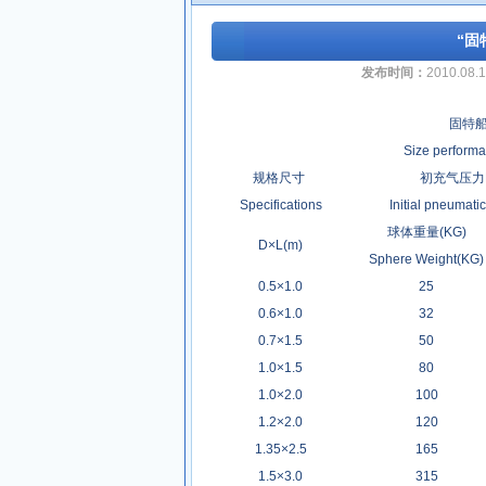
“固
发布时间：
2010.08.
固特
Size performa
规格尺寸
初充气压力P
Specifications
Initial pneumat
球体重量(KG)
D×L(m)
Sphere Weight(KG)
0.5×1.0
25
0.6×1.0
32
0.7×1.5
50
1.0×1.5
80
1.0×2.0
100
1.2×2.0
120
1.35×2.5
165
1.5×3.0
315