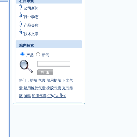
栏目导航
公司新闻
行业动态
产品参数
技术文章
站内搜索
产品
新闻
热门：
护舷
气囊
船用护舷
下水气
囊
船用橡胶气囊
橡胶气囊
充气靠
球
游艇
船用气囊
èˆ¹ç”¨æŠ¤è