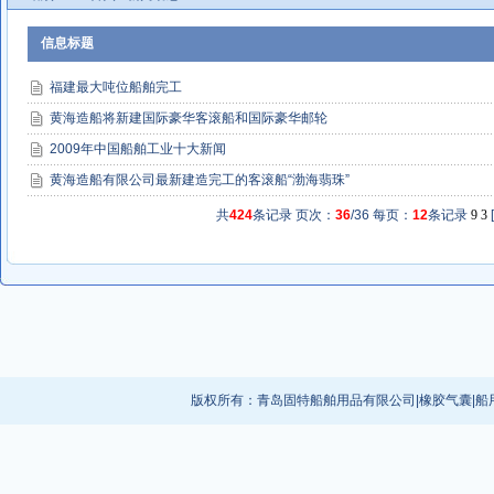
信息标题
福建最大吨位船舶完工
黄海造船将新建国际豪华客滚船和国际豪华邮轮
2009年中国船舶工业十大新闻
黄海造船有限公司最新建造完工的客滚船“渤海翡珠”
共
424
条记录 页次：
36
/36 每页：
12
条记录
9
3
[
版权所有：
青岛固特船舶用品有限公司
|
橡胶气囊
|
船