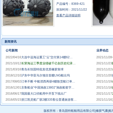
产品编号：8369-421
添加时间：2021/11/22
查看产品详细说明
新闻资讯
公司新闻
业界动态
2022/04/16
大连中远海运重工“云”交付第14艘62…
2021/11/28
2021/10/12
长荣海运三季度业绩破千亿创历史纪录…
2021/11/23
2021/03/16
青岛长恒固特批发优质橡胶靠球
2021/11/22
2018/12/10
沪东中华亚马尔项目首艘LNG船出坞
2021/11/20
2017/08/02
订单不断 中船澄西再获4艘散货船订单…
2021/11/19
2016/12/01
京鲁船业“中国渔政13802”渔政船签字…
2021/11/18
2016/06/17
我国最大口径船用中开泵下线出厂
2021/11/17
2016/05/15
浙江凯灵船厂获2艘335客位普通旅游客…
2021/11/16
版权所有：
青岛固特船舶用品有限公司
|
橡胶气囊
|
船